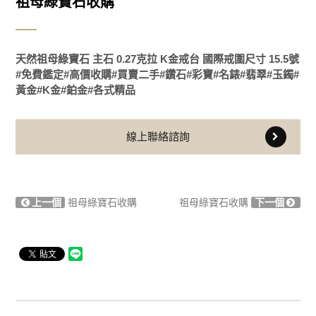
祖母綠寶石收購
天然祖母綠寶石 主石 0.27克拉 K金戒台 國際戒圍尺寸 15.5號
#免費鑑定#高價收購#買賣二手#鑽石#彩寶#名錶#翡翠#玉鐲#
黃金#K金#鉑金#各式精品
線上聯絡諮詢
上一個
祖母綠寶石收購
祖母綠寶石收購
下一個