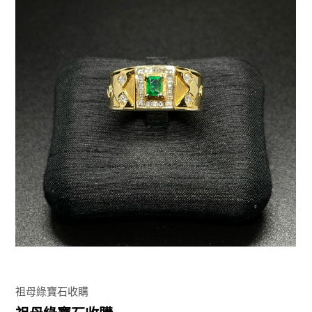
祖母綠寶石收購