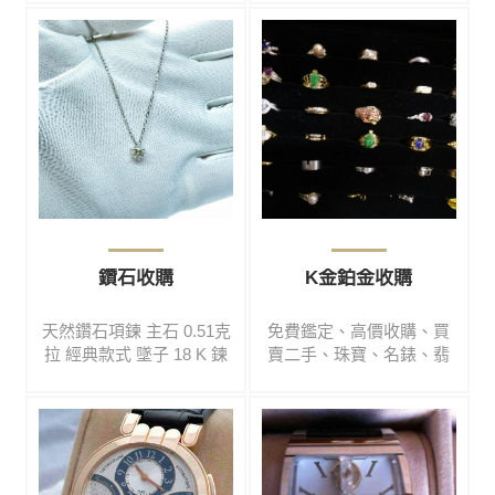
費鑑定#高價收購#買賣二
購#買賣二手#鑽石#彩寶#
手#鑽石#彩寶#名錶#翡翠#
名錶#翡翠#玉鐲#黃金#K
玉鐲#黃金#K金#鉑金#各
金#鉑金#各式精品
式精品
鑽石收購
K金鉑金收購
天然鑽石項鍊 主石 0.51克
免費鑑定、高價收購、買
拉 經典款式 墜子 18 K 鍊
賣二手、珠寶、名錶、翡
子 14 K #免費鑑定#高價收
翠、鑽石、玉手鐲、黃
購#買賣二手#鑽石#彩寶#
金、白金、K金、專業收
名錶#翡翠#玉鐲#黃金#K
購、高檔翡翠、手鐲、代
金#鉑金#各式精品
尋、買賣、寄賣