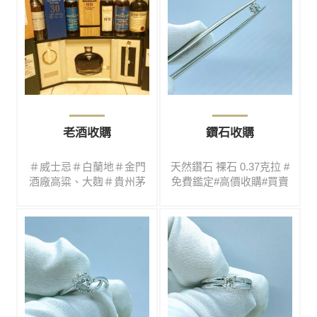
老酒收購
鑽石收購
＃威士忌＃白蘭地＃金門
天然鑽石 裸石 0.37克拉 #
酒廠高粱、大麴＃貴州茅
免費鑑定#高價收購#買賣
台＃北京同仁堂虎骨藥
二手#鑽石#彩寶#名錶#翡
酒...酒類眾多皆可鑑定、
翠#玉鐲#黃金#K金#鉑金#
估價、收購服務歡迎洽詢
各式精品
0988969595