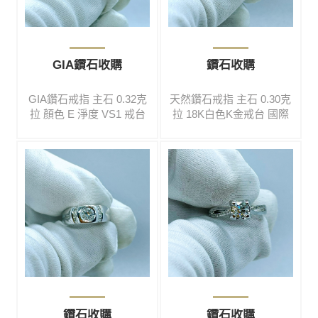
GIA鑽石收購
鑽石收購
GIA鑽石戒指 主石 0.32克
天然鑽石戒指 主石 0.30克
拉 顏色 E 淨度 VS1 戒台
拉 18K白色K金戒台 國際
14K 國際戒圍尺寸 10號 #
戒圍尺寸 12號 #免費鑑定#
免費鑑定#高價收購#買賣
高價收購#買賣二手#鑽石#
二手#鑽石#彩寶#名錶#翡
彩寶#名錶#翡翠#玉鐲#黃
翠#玉鐲#黃金#K金#鉑金#
金#K金#鉑金#各式精品
各式精品
鑽石收購
鑽石收購