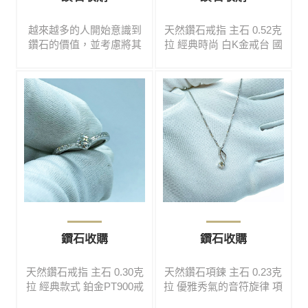
越來越多的人開始意識到
天然鑽石戒指 主石 0.52克
鑽石的價值，並考慮將其
拉 經典時尚 白K金戒台 國
賣出或交易。然而，選擇
際戒圍尺寸 9號 #免費鑑定
一個可信賴的鑽石收購服
#高價收購#買賣二手#鑽石
務並不是一件容易的事
#彩寶#名錶#翡翠#玉鐲#黃
情。首先，了解鑽石市場
金#K金#鉑金#各式精品
是非常重要的。在考慮賣
出鑽石之前，先對市場進
行充分的研究，能幫助您
更好地識別您的鑽石價值
大概落在何處。這包括了
解目前的鑽石價格趨勢、
不同類型和等級的鑽石該
以甚麼方式售出最能獲利
最大，以及如果可以，也
鑽石收購
鑽石收購
先了解關於交易過程中可
能面臨的風險，避免落入
天然鑽石戒指 主石 0.30克
天然鑽石項鍊 主石 0.23克
不法分子圈套，血本無
拉 經典款式 鉑金PT900戒
拉 優雅秀氣的音符旋律 項
歸。
台 國際戒圍尺寸 11號 #免
鍊 14 K #免費鑑定#高價收