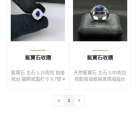
藍寶石收購
藍寶石收購
藍寶石 主石 1.10克拉 鉑金
天然藍寶石 主石 3.00克拉
戒台 國際戒圍尺寸 9.7號 #
搭配祖母綠與黑瑪瑙設計
免費鑑定#高價收購#買賣
款 國際戒圍尺寸 15號 #免
二手#鑽石#彩寶#名錶#翡
費鑑定#高價收購#買賣二
翠#玉鐲#黃金#K金#鉑金#
手#鑽石#彩寶#名錶#翡翠#
1
各式精品
玉鐲#黃金#K金#鉑金#各
式精品