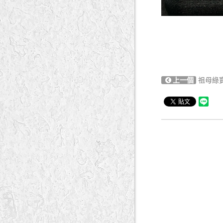
上一個
祖母綠