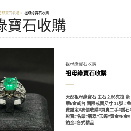
母綠寶石收購
祖母綠寶石收購
綠寶石收購
祖母綠寶石收購
祖母綠寶石收購
天然祖母綠寶石 主石 2.86克拉 豪
華k金戒台 國際戒圍尺寸 11號 #免
費鑑定#高價收購#買賣二手#鑽石
彩寶#名錶#翡翠#玉鐲#黃金#k金#
鉑金#各式精品