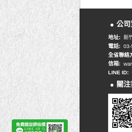
公司
地址:
新
電話:
03-
全省聯絡
信箱:
wa
LINE ID:
關注