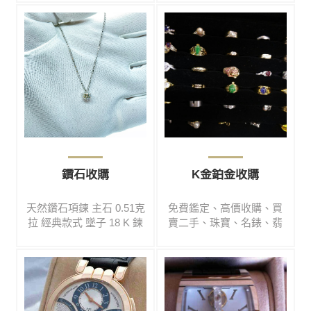
費鑑定#高價收購#買賣二
購#買賣二手#鑽石#彩寶#
手#鑽石#彩寶#名錶#翡翠#
名錶#翡翠#玉鐲#黃金#K
玉鐲#黃金#K金#鉑金#各
金#鉑金#各式精品
式精品
鑽石收購
K金鉑金收購
天然鑽石項鍊 主石 0.51克
免費鑑定、高價收購、買
拉 經典款式 墜子 18 K 鍊
賣二手、珠寶、名錶、翡
子 14 K #免費鑑定#高價收
翠、鑽石、玉手鐲、黃
購#買賣二手#鑽石#彩寶#
金、白金、K金、專業收
名錶#翡翠#玉鐲#黃金#K
購、高檔翡翠、手鐲、代
金#鉑金#各式精品
尋、買賣、寄賣