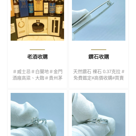
老酒收購
鑽石收購
＃威士忌＃白蘭地＃金門
天然鑽石 裸石 0.37克拉 #
酒廠高粱、大麴＃貴州茅
免費鑑定#高價收購#買賣
台＃北京同仁堂虎骨藥
二手#鑽石#彩寶#名錶#翡
酒...酒類眾多皆可鑑定、
翠#玉鐲#黃金#K金#鉑金#
估價、收購服務歡迎洽詢
各式精品
0988969595