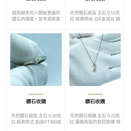
越來越多的人開始意識到
天然鑽石戒指 主石 0.52克
鑽石的價值，並考慮將其
拉 經典時尚 白K金戒台 國
賣出或交易。然而，選擇
際戒圍尺寸 9號 #免費鑑定
一個可信賴的鑽石收購服
#高價收購#買賣二手#鑽石
務並不是一件容易的事
#彩寶#名錶#翡翠#玉鐲#黃
情。首先，了解鑽石市場
金#K金#鉑金#各式精品
是非常重要的。在考慮賣
出鑽石之前，先對市場進
行充分的研究，能幫助您
更好地識別您的鑽石價值
大概落在何處。這包括了
解目前的鑽石價格趨勢、
不同類型和等級的鑽石該
以甚麼方式售出最能獲利
最大，以及如果可以，也
鑽石收購
鑽石收購
先了解關於交易過程中可
能面臨的風險，避免落入
天然鑽石戒指 主石 0.30克
天然鑽石項鍊 主石 0.23克
不法分子圈套，血本無
拉 經典款式 鉑金PT900戒
拉 優雅秀氣的音符旋律 項
歸。
台 國際戒圍尺寸 11號 #免
鍊 14 K #免費鑑定#高價收