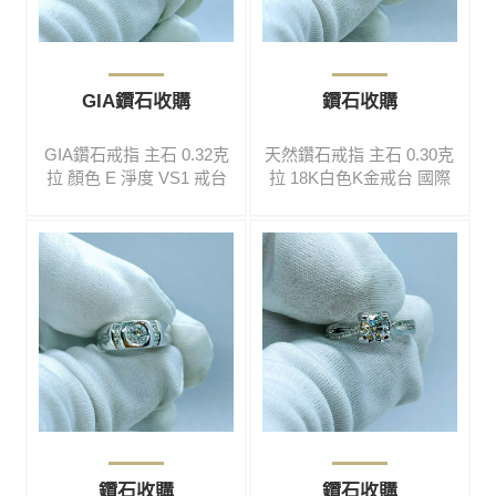
GIA鑽石收購
鑽石收購
GIA鑽石戒指 主石 0.32克
天然鑽石戒指 主石 0.30克
拉 顏色 E 淨度 VS1 戒台
拉 18K白色K金戒台 國際
14K 國際戒圍尺寸 10號 #
戒圍尺寸 12號 #免費鑑定#
免費鑑定#高價收購#買賣
高價收購#買賣二手#鑽石#
二手#鑽石#彩寶#名錶#翡
彩寶#名錶#翡翠#玉鐲#黃
翠#玉鐲#黃金#K金#鉑金#
金#K金#鉑金#各式精品
各式精品
鑽石收購
鑽石收購